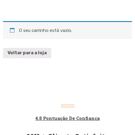
O seu carrinho está vazio.
Voltar para a loja





4.8 Pontuação De Confiança