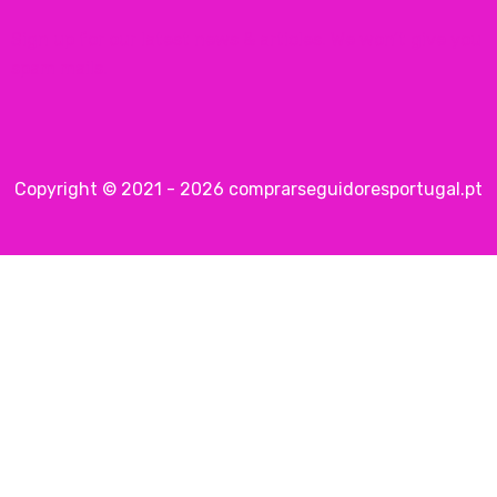
Sign up for our latest news & articles. We won’t give you
spam mails.
Copyright © 2021 - 2026 comprarseguidoresportugal.pt