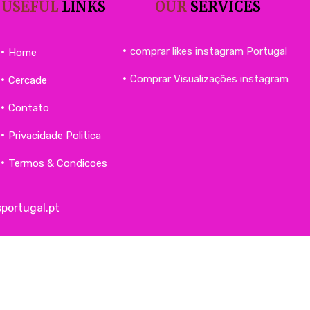
USEFUL
LINKS
OUR
SERVICES
comprar likes instagram Portugal
Home
Comprar Visualizações instagram
Cercade
Contato
Privacidade Politica
Termos & Condicoes
portugal.pt